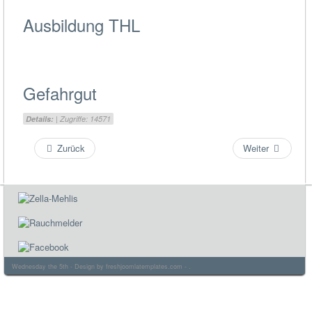
Ausbildung THL
Gefahrgut
Details:
| Zugriffe: 14571
Zurück
Weiter
Wednesday the 5th - Design by
freshjoomlatemplates.com
- .