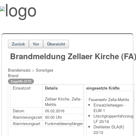
Zurück
Vor
Übersicht
Brandmeldung Zellaer Kirche (FA
Brandeinsatz > Sonstiges
Brand
Zugriffe 3172
Einsatzort
Details
eingesetzte Kräfte
Zellaer Kirche, Zella-
Feuerwehr Zella-Mehlis
Mehlis
Einsatzleitwagen -
ELW 1
Datum
05.02.2016
Löschgruppenfahrzeug
Alarmierungszeit
00:00 Uhr
LF 20/16
Alarmierungsart
Funkmeldeempfänger
Drehleiter DLA(K)
23/12