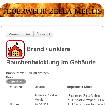
Zurück
Vor
Übersicht
Brand / unklare
Rauchentwicklung im Gebäude
Brandeinsatz > Industriebetrieb
Brand
Zugriffe 1550
Einsatzort
Details
eingesetzte Kräfte
Ackerstr. / Zella-
Feuerwehr Zella-Mehlis
Mehlis
Einsatzleitwagen - ELW
Löschgruppenfahrzeug 
Datum
10.06.2021