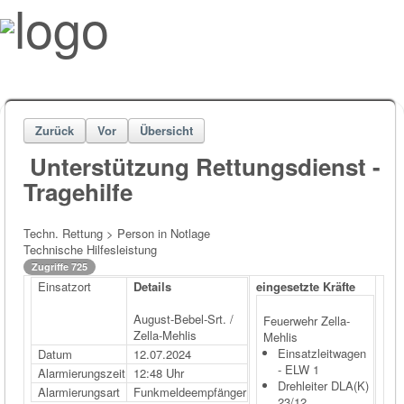
Zurück
Vor
Übersicht
Unterstützung Rettungsdienst -
Tragehilfe
Techn. Rettung > Person in Notlage
Technische Hilfesleistung
Zugriffe 725
Einsatzort
Details
eingesetzte Kräfte
August-Bebel-Srt. /
Feuerwehr Zella-
Zella-Mehlis
Mehlis
Einsatzleitwagen
Datum
12.07.2024
- ELW 1
Alarmierungszeit
12:48 Uhr
Drehleiter DLA(K)
Alarmierungsart
Funkmeldeempfänger
23/12