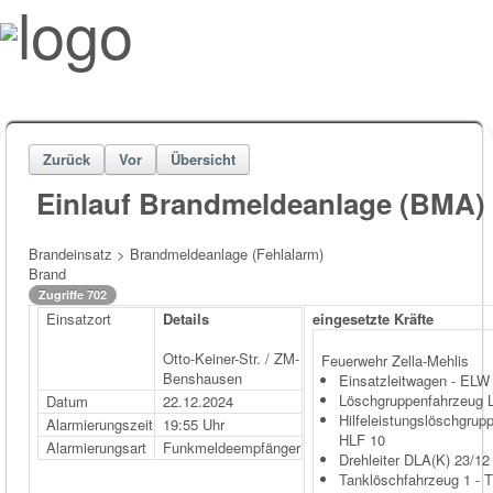
Zurück
Vor
Übersicht
Einlauf Brandmeldeanlage (BMA)
Brandeinsatz > Brandmeldeanlage (Fehlalarm)
Brand
Zugriffe 702
Einsatzort
Details
eingesetzte Kräfte
Otto-Keiner-Str. / ZM-
Feuerwehr Zella-Mehlis
Benshausen
Einsatzleitwagen - ELW
Löschgruppenfahrzeug 
Datum
22.12.2024
Hilfeleistungslöschgrup
Alarmierungszeit
19:55 Uhr
HLF 10
Alarmierungsart
Funkmeldeempfänger
Drehleiter DLA(K) 23/12
Tanklöschfahrzeug 1 - 