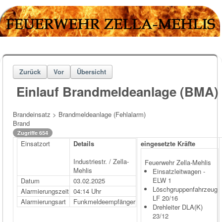
Zurück
Vor
Übersicht
Einlauf Brandmeldeanlage (BMA)
Brandeinsatz > Brandmeldeanlage (Fehlalarm)
Brand
Zugriffe 654
Einsatzort
Details
eingesetzte Kräfte
Industriestr. / Zella-
Feuerwehr Zella-Mehlis
Mehlis
Einsatzleitwagen -
ELW 1
Datum
03.02.2025
Löschgruppenfahrzeug
Alarmierungszeit
04:14 Uhr
LF 20/16
Alarmierungsart
Funkmeldeempfänger
Drehleiter DLA(K)
23/12