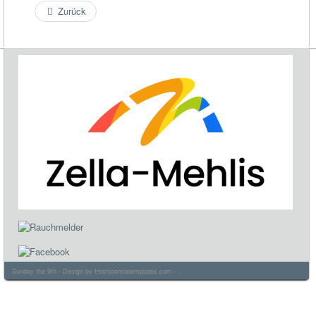
Zurück
Sunday the 9th - Design by
freshjoomlatemplates.com
- .