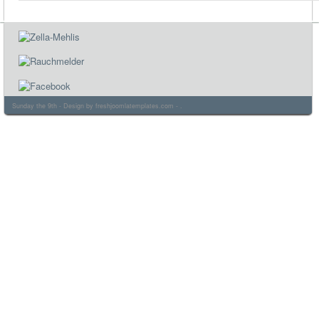
Sunday the 9th - Design by
freshjoomlatemplates.com
- .